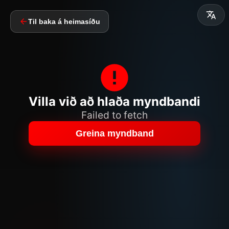
Til baka á heimasíðu
Villa við að hlaða myndbandi
Failed to fetch
Greina myndband