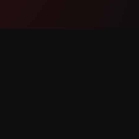
ထုတ်ကုန်
ပံ့ပိုးမှု
အင်္ဂါရပ်များ
ကျွန်ုပ်တ
အလုပ်လုပ်ပုံ
အမှား သတင
ဒေါင်းလုဒ်လုပ်ပါ
အင်္ဂါရပ် 