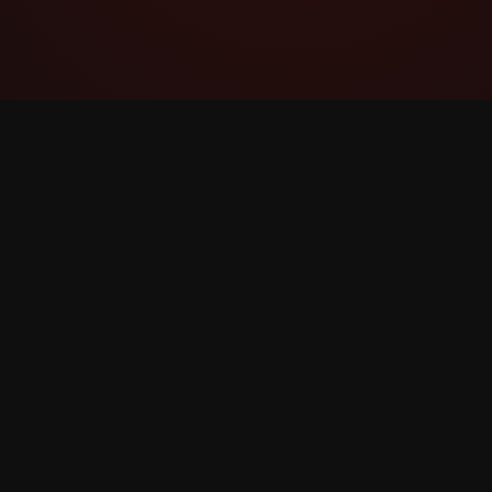
YouTube Super Thanks Counter
အသေးစိတ် စာရင်းအင်းများနှင့် ထိုးထွင်းသိမြင်မှု
များဖြင့် Super Thanks ကို ခြေရာခံပြီး
ခွဲခြမ်းစိတ်ဖြာပါ။