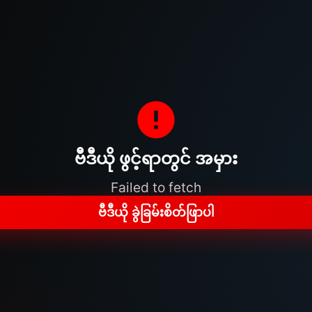
ဗီဒီယို ဖွင့်ရာတွင် အမှား
Failed to fetch
ဗီဒီယို ခွဲခြမ်းစိတ်ဖြာပါ