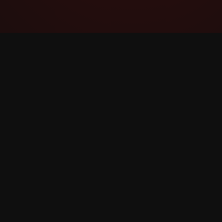
YouTube Super Thanks Counter
ردیابی و تجزیه و تحلیل سپاس فراوان با آمار و
بینش‌های تفصیلی.
©
2026