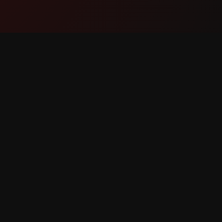
پشتیبانی
محصول
ماس با ما
ویژگی‌ها
ارش باگ
نحوه کار
ت ویژگی
دانلود
YouTube سپاس فراوان Counter. تمامی حقوق محفوظ است.