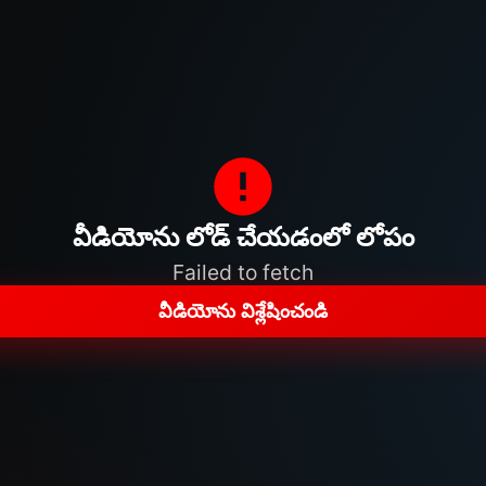
వీడియోను లోడ్ చేయడంలో లోపం
Failed to fetch
వీడియోను విశ్లేషించండి