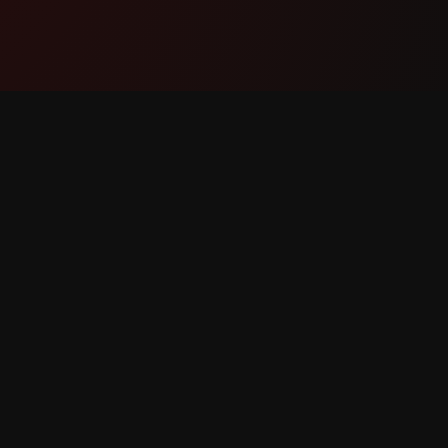
ఉత్పత్తి
మద్దతు
లక్షణాలు
మమ్మల్ని 
ఇది ఎలా పనిచేస్తుంది
బగ్ నివేది
డౌన్‌లోడ్ చేయండి
ఫీచర్ అభ్య