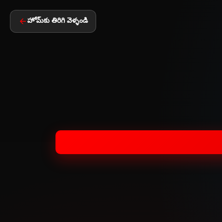
హోమ్‌కు తిరిగి వెళ్ళండి