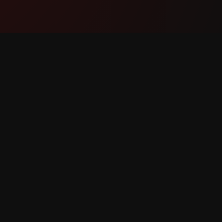
Produk
Dukung
Fitur
Hubungi
Cara kerjanya
Laporka
Unduh
Perminta
lindungi.