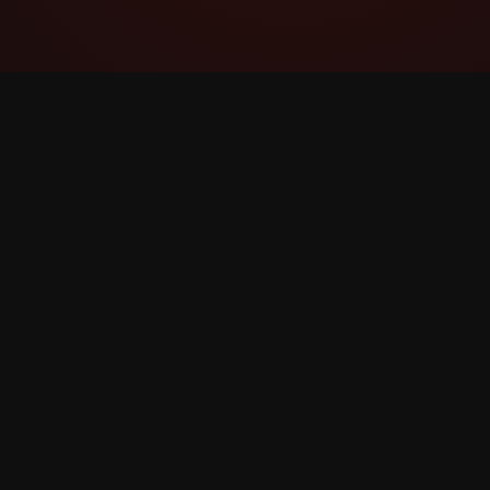
YouTube Super Thanks Counter
Lacak dan analisis Super Thanks dengan
statistik dan wawasan terperinci.
©
2026
YouTube Super Thanks Counter. Hak cipta di