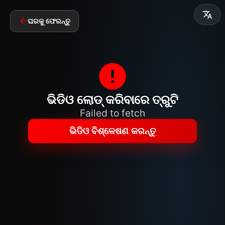
ଘରକୁ ଫେରନ୍ତୁ
ଭିଡିଓ ଲୋଡ୍ କରିବାରେ ତ୍ରୁଟି
Failed to fetch
ଭିଡିଓ ବିଶ୍ଳେଷଣ କରନ୍ତୁ