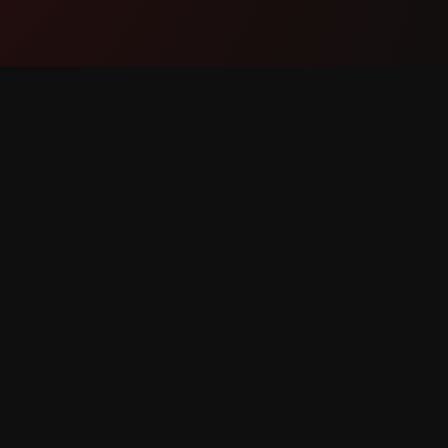
პროდუქტი
მხარდა
ფუნქციები
დაგვიკა
როგორ მუშაობს
შეცდომი
ჩამოტვირთვა
ფუნქციი
ბა დაცულია.