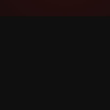
YouTube Super Thanks Counter
Subaybayan at suriin ang Super Thanks na
may detalyadong istatistika at insight.
©
2026
YouTube Super Thanks Counter. Nakalaan an