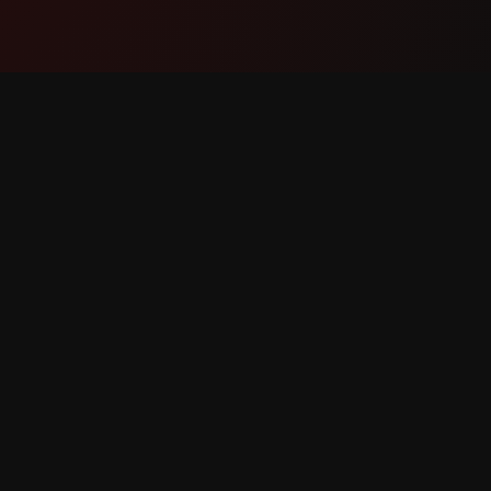
Produkto
Suport
Mga feature
Makipag
Paano ito gumagana
Mag-rep
I-download
Kahiling
g lahat ng karapatan.