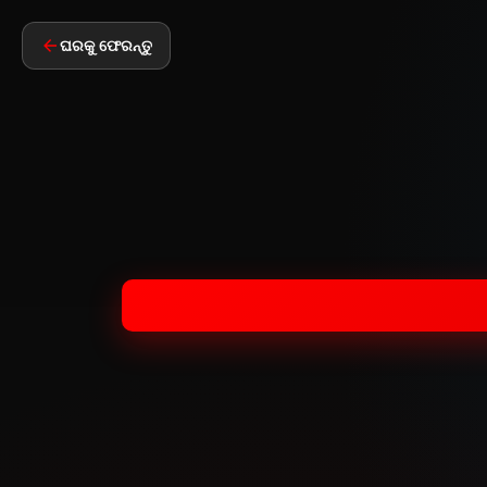
ଘରକୁ ଫେରନ୍ତୁ