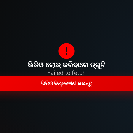
ଭିଡିଓ ଲୋଡ୍ କରିବାରେ ତ୍ରୁଟି
Failed to fetch
ଭିଡିଓ ବିଶ୍ଳେଷଣ କରନ୍ତୁ