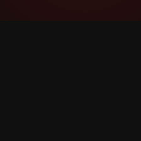
YouTube Super Thanks Counter
ବିସ୍ତୃତ ପରିସଂଖ୍ୟାନ ଏବଂ ଅନୁଭବ ସହିତ Super
Thanks ଟ୍ରାକ୍ ଏବଂ ବିଶ୍ଳେଷଣ କରନ୍ତୁ।
©
2026
YouTube Super Thanks କାଉଣ୍ଟର୍। ସମସ୍ତ ଅଧିକ