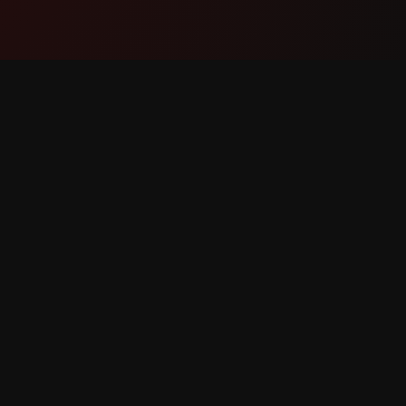
ଉତ୍ପାଦ
ସମର୍ଥନ
ବିଶେଷତାଗୁଡିକ
ଆମ ସହିତ
ଏହା କିପରି କାମ କରେ
ବଗ୍ ରିପୋର
ଡାଉନଲୋଡ୍
ବିଶେଷତା
ାର ସଂରକ୍ଷିତ।