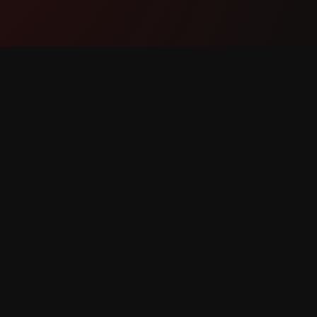
Producto
Soport
Funciones
Contáct
Cómo funciona
Reportar
Descargar
Solicitar
derechos reservados.