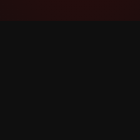
YouTube Super Thanks Counter
Rastrea y analiza Súper gracias con
estadísticas e información detallada.
©
2026
YouTube Súper gracias Counter. Todos los 