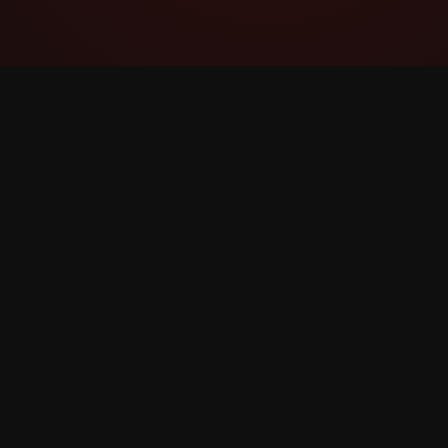
YouTube Super Thanks Counter
Jejak dan analisis Super Thanks dengan
statistik dan pandangan terperinci.
©
2026
YouTube Super Thanks Counter. Hak cipta te