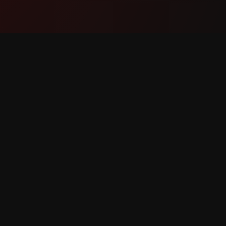
Produk
Sokong
Ciri-ciri
Hubungi
Bagaimana ia berfungsi
Laporkan
Muat turun
Perminta
rpelihara.