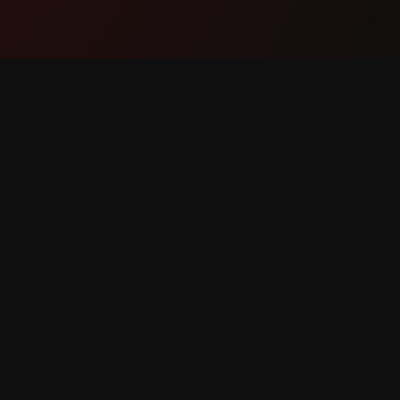
معاونت
پروڈکٹ
طہ کریں
خصوصیات
طلاع دیں
یہ کیسے کام کرتا ہے
درخواست
ڈاؤن لوڈ
YouTube بہت شکریہ 