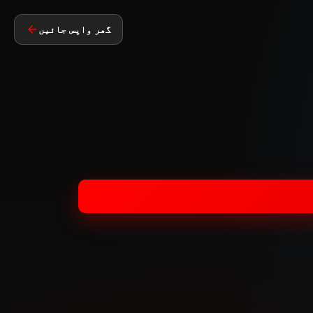
گھر واپس جائیں