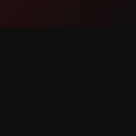
Бүтээгдэхүүн
Дэмжл
Онцлогууд
Бидэнтэ
Хэрхэн Ажилладаг
Алдаа М
Татаж Авах
Онцлог 