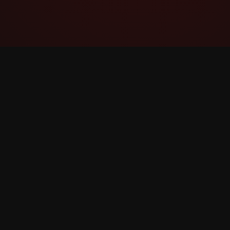
YouTube Super Thanks Counter
Дэлгэрэнгүй статистик болон
мэдээлэлтэйгээр Super Thanks-ийг хянах
болон шинжил.