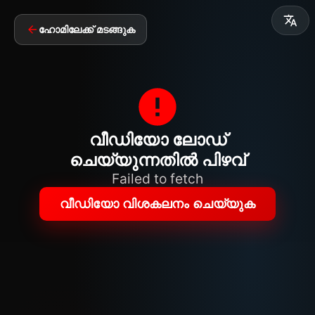
ഹോമിലേക്ക് മടങ്ങുക
വീഡിയോ ലോഡ്
ചെയ്യുന്നതിൽ പിഴവ്
Failed to fetch
വീഡിയോ വിശകലനം ചെയ്യുക