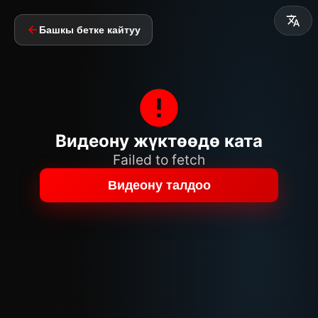
Башкы бетке кайтуу
Видеону жүктөөдө ката
Failed to fetch
Видеону талдоо