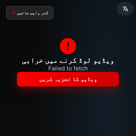
گھر واپس جائیں
ویڈیو لوڈ کرنے میں خرابی
Failed to fetch
ویڈیو کا تجزیہ کریں