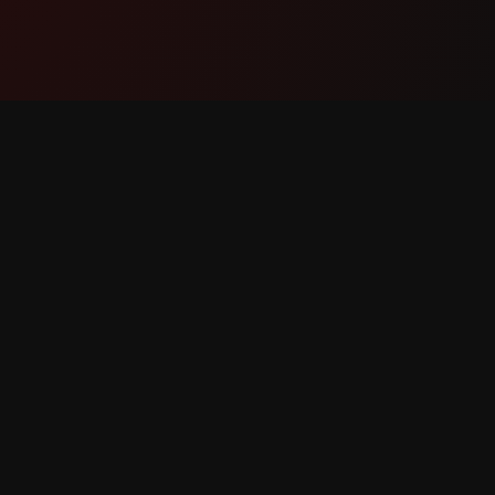
Бүтээгдэхүүн
Дэмжл
Онцлогууд
Бидэнтэ
Хэрхэн Ажилладаг
Алдаа М
Татаж Авах
Онцлог 