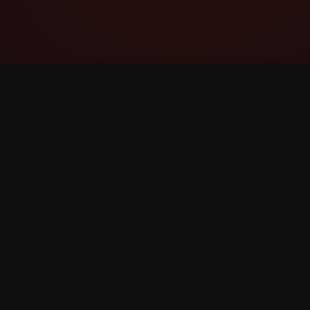
YouTube Super Thanks Counter
Дэлгэрэнгүй статистик болон
мэдээлэлтэйгээр Super Thanks-ийг хянах
болон шинжил.