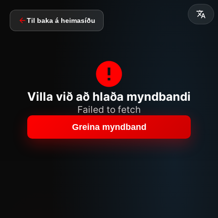
Til baka á heimasíðu
Villa við að hlaða myndbandi
Failed to fetch
Greina myndband