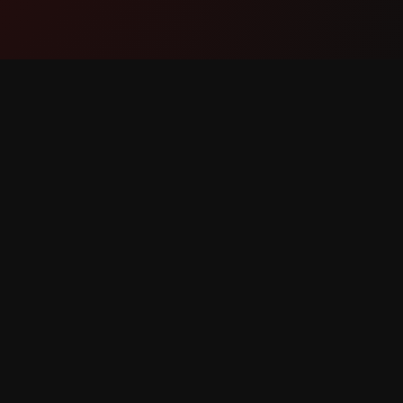
ផលិតផល
គាំទ្រ
មុខងារ
ទាក់ទងម
របៀបដែលវាដំណើរការ
រាយការណ៍
ទាញយក
ស្នើសុំមុខង
អស់។