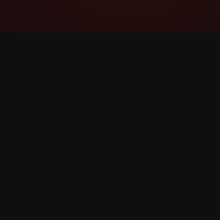
YouTube Super Thanks Counter
តាមដាន និងវិភាគ Super Thanks ជាមួយស្ថិតិលម្អិត និង
ការយល់ដឹង។
©
2026
YouTube Super Thanks Counter។ រក្សាសិទ្ធិទាំង