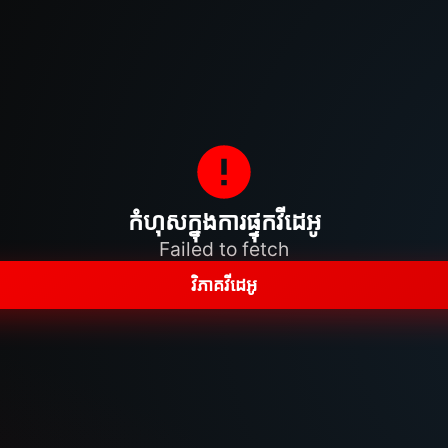
កំហុសក្នុងការផ្ទុកវីដេអូ
Failed to fetch
វិភាគវីដេអូ