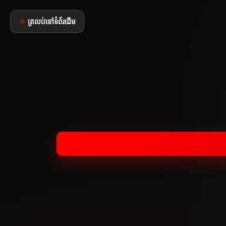
ត្រលប់ទៅទំព័រដើម