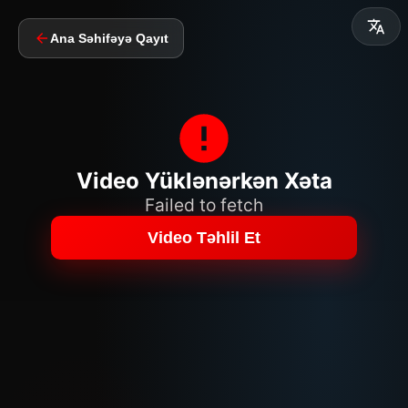
Ana Səhifəyə Qayıt
Video Yüklənərkən Xəta
Failed to fetch
Video Təhlil Et