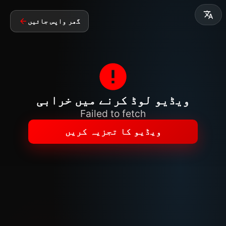
گھر واپس جائیں
ویڈیو لوڈ کرنے میں خرابی
Failed to fetch
ویڈیو کا تجزیہ کریں