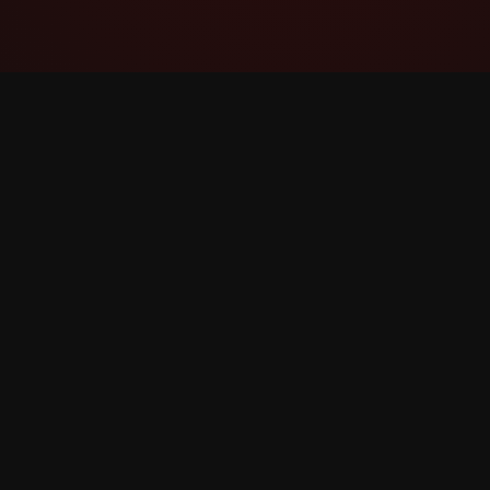
YouTube Super Thanks Counter
Śledź i analizuj superpodziękowanie ze
szczegółowymi statystykami i wglądami.
©
2026
YouTube superpodziękowanie Counter. Wsze