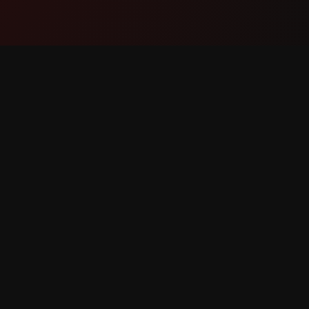
Produkt
Wsparc
Funkcje
Skontakt
Jak to działa
Zgłoś bł
Pobierz
Prośba o
lkie prawa zastrzeżone.