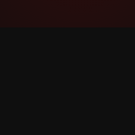
YouTube Super Thanks Counter
Дэлгэрэнгүй статистик болон
мэдээлэлтэйгээр Super Thanks-ийг хянах
болон шинжил.