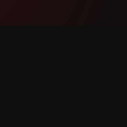
Бүтээгдэхүүн
Дэмжл
Онцлогууд
Бидэнтэ
Хэрхэн Ажилладаг
Алдаа М
Татаж Авах
Онцлог 