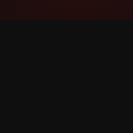
YouTube Super Thanks Counter
តាមដាន និងវិភាគ Super Thanks ជាមួយស្ថិតិលម្អិត និង
ការយល់ដឹង។
©
2026
YouTube Super Thanks Counter។ រក្សាសិទ្ធិទាំង