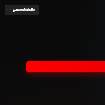
ត្រលប់ទៅទំព័រដើម