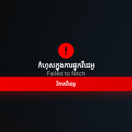
កំហុសក្នុងការផ្ទុកវីដេអូ
Failed to fetch
វិភាគវីដេអូ