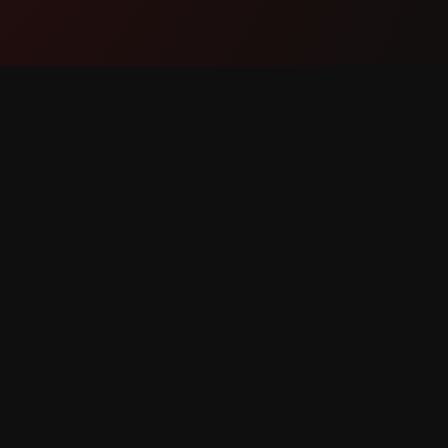
ផលិតផល
គាំទ្រ
មុខងារ
ទាក់ទងម
របៀបដែលវាដំណើរការ
រាយការណ៍
ទាញយក
ស្នើសុំមុខង
អស់។