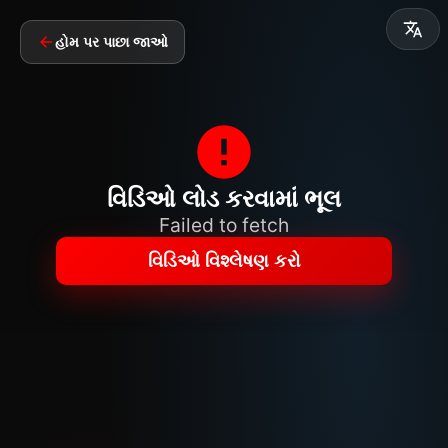
હોમ પર પાછા જાઓ
વિડિઓ લોડ કરવામાં ભૂલ
Failed to fetch
વિડિઓ વિશ્લેષણ કરો