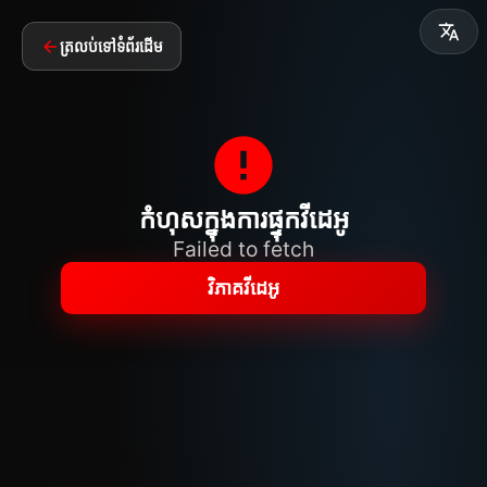
ត្រលប់ទៅទំព័រដើម
កំហុសក្នុងការផ្ទុកវីដេអូ
Failed to fetch
វិភាគវីដេអូ