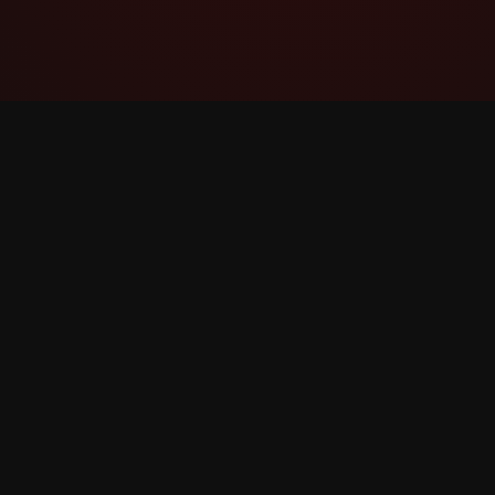
YouTube Super Thanks Counter
விரிவான புள்ளிவிவரங்கள் மற்றும்
நுண்ணறிவுகளுடன் Super Thanks ஐ
கண்காணிக்கவும் பகுப்பாய்வு செய்யவும்.