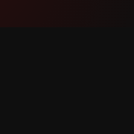
தயாரிப்பு
ஆதரவு
அம்சங்கள்
எங்களைத்
இது எவ்வாறு செயல்படுகிறது
கொள்ளுங
பதிவிறக்கவும்
பிழையைப் 
அம்ச கோ