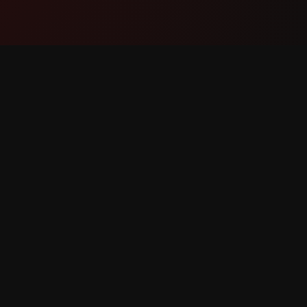
Produkt
Unters
Funktionen
Kontakti
So funktioniert es
Fehler m
Herunterladen
Funktio
 vorbehalten.