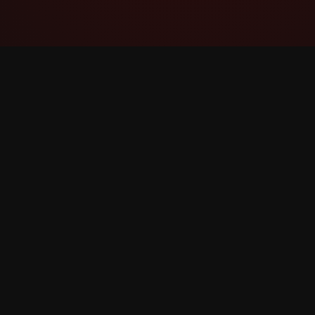
YouTube Super Thanks Counter
Verfolgen und analysieren Sie Super Thanks
mit detaillierten Statistiken und Einblicken.
©
2026
YouTube Super Thanks Counter. Alle Rechte