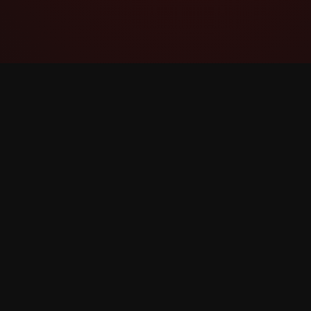
YouTube Super Thanks Counter
Հետևեք և վերլուծեք Super Thanks-ը
մանրամասն վիճակագրությամբ և
մանրամասնություններով: