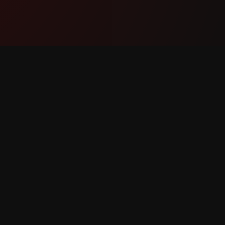
Ապրանք
Աջակցո
Հնարավորություններ
Կապվե
Ինչպես է Աշխատում
Հաղորդ
Ներբեռնել
Հնարավ
Հարցու