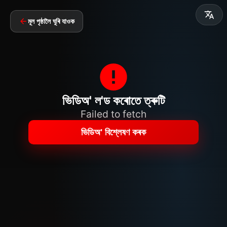
মূল পৃষ্ঠালৈ ঘূৰি যাওক
ভিডিঅ' ল'ড কৰোতে ত্ৰুটি
Failed to fetch
ভিডিঅ' বিশ্লেষণ কৰক