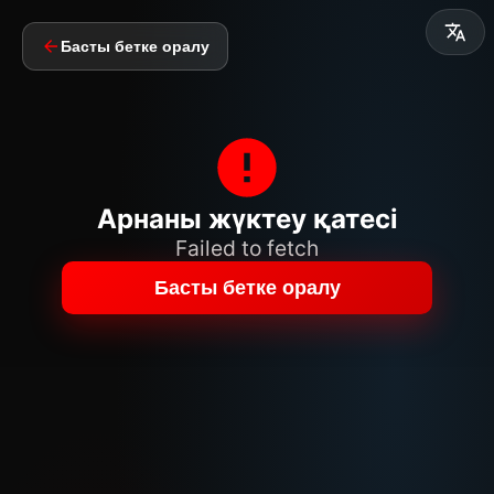
Басты бетке оралу
Арнаны жүктеу қатесі
Failed to fetch
Басты бетке оралу