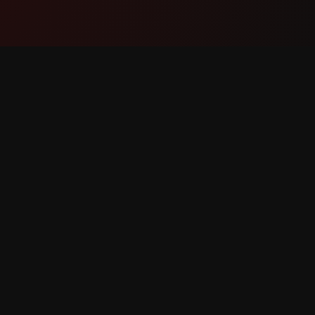
Producto
Soport
Funciones
Contáct
Cómo funciona
Reportar
Descargar
Solicitar
derechos reservados.