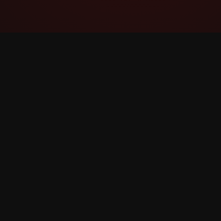
YouTube Super Thanks Counter
Rastrea y analiza Súper gracias con
estadísticas e información detallada.
©
2026
YouTube Súper gracias Counter. Todos los 