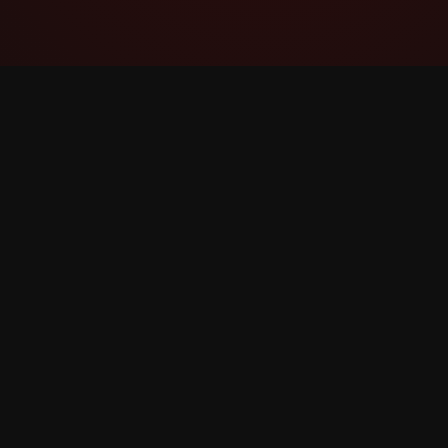
YouTube Super Thanks Counter
通过详细的统计数据和见解跟踪和分析 Super
Thanks。
©
2026
YouTube Super Thanks Counter。保留所