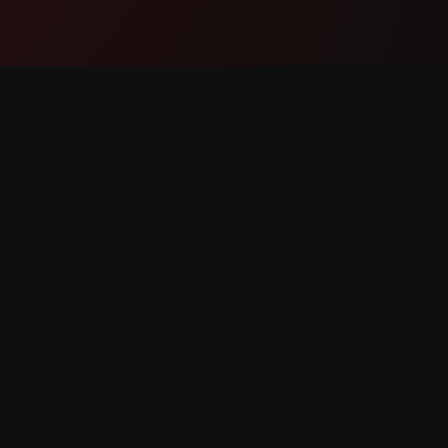
产品
支持
功能
联系我们
工作原理
报告错误
下载
功能请求
有权利。