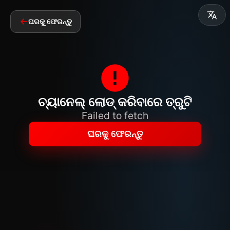
ଘରକୁ ଫେରନ୍ତୁ
ଚ୍ୟାନେଲ୍ ଲୋଡ୍ କରିବାରେ ତ୍ରୁଟି
Failed to fetch
ଘରକୁ ଫେରନ୍ତୁ