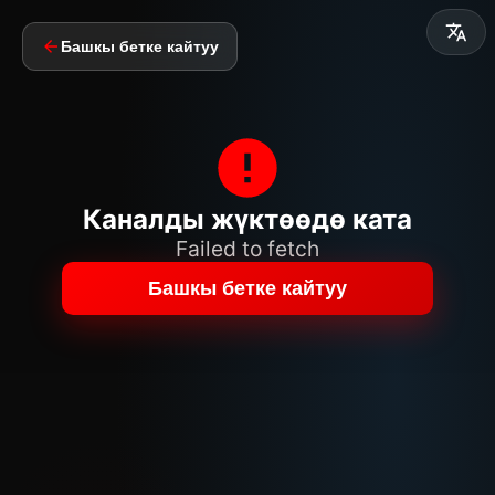
Башкы бетке кайтуу
Каналды жүктөөдө ката
Failed to fetch
Башкы бетке кайтуу