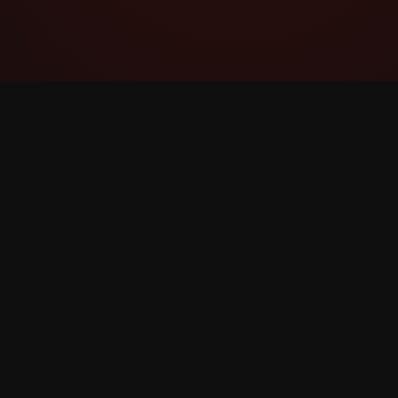
YouTube Super Thanks Counter
Հետևեք և վերլուծեք Super Thanks-ը
մանրամասն վիճակագրությամբ և
մանրամասնություններով: