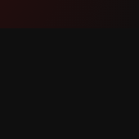
Ապրանք
Աջակցո
Հնարավորություններ
Կապվե
Ինչպես է Աշխատում
Հաղորդ
Ներբեռնել
Հնարավ
Հարցու