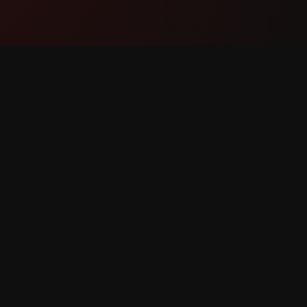
Product
Onders
Functies
Contact
Hoe het werkt
Bug mel
Downloaden
Functiev
en voorbehouden.