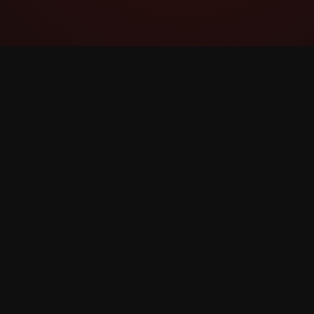
YouTube Super Thanks Counter
Volg en analyseer Super Thanks met
gedetailleerde statistieken en inzichten.
©
2026
YouTube Super Thanks Counter. Alle recht