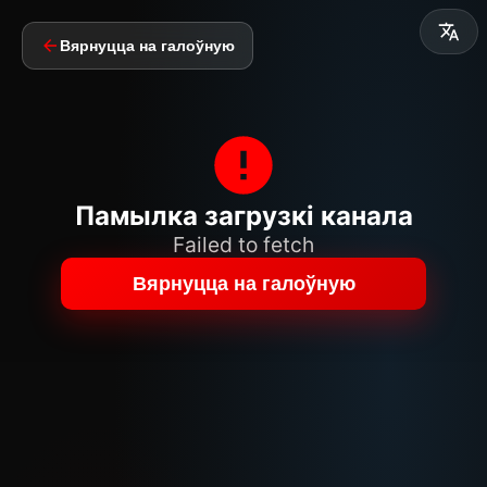
Вярнуцца на галоўную
Памылка загрузкі канала
Failed to fetch
Вярнуцца на галоўную