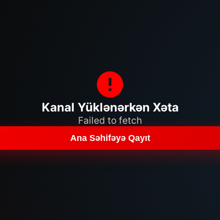
Kanal Yüklənərkən Xəta
Failed to fetch
Ana Səhifəyə Qayıt