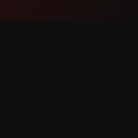
Məhsul
Dəstək
Xüsusiyyətlər
Bizimlə 
Necə İşləyir
Xəta Bild
Yüklə
Xüsusiyy
r qorunur.