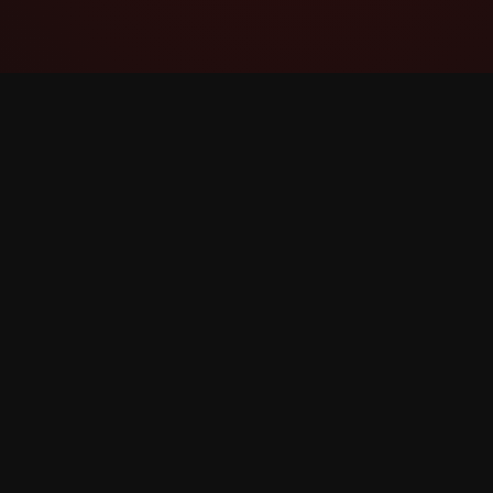
YouTube Super Thanks Counter
Ətraflı statistikalar və məlumatlarla Super
Sağol-u izləyin və təhlil edin.
©
2026
YouTube Super Sağol Sayğac. Bütün hüquqla