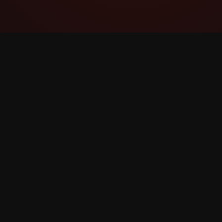
YouTube Super Thanks Counter
ติดตามและวิเคราะห์ Super Thanks ด้วยสถิติและ
ข้อมูลเชิงลึกโดยละเอียด
©
2026
YouTube Super Thanks Counter สงวนลิขสิทธิ์