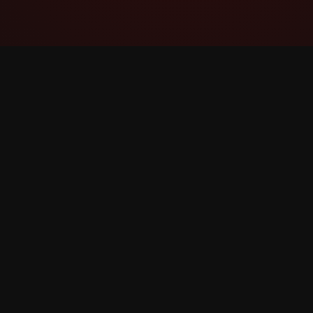
YouTube Super Thanks Counter
Stebėkite ir analizuokite Labai ačiū su išsamia
statistika ir įžvalgomis.
©
2026
YouTube Labai ačiū Counter. Visos teisės 