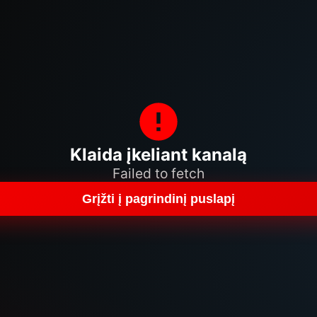
Klaida įkeliant kanalą
Failed to fetch
Grįžti į pagrindinį puslapį