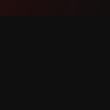
Produktas
Palaik
Funkcijos
Susisiek
Kaip tai veikia
Pranešti 
Atsisiųsti
Funkcijo
saugomos.