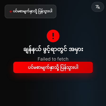
ပင်မစာမျက်နှာသို့ ပြန်သွားပါ
ချန်နယ် ဖွင့်ရာတွင် အမှား
Failed to fetch
ပင်မစာမျက်နှာသို့ ပြန်သွားပါ