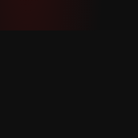
YouTube Super Thanks Counter
အသေးစိတ် စာရင်းအင်းများနှင့် ထိုးထွင်းသိမြင်မှု
များဖြင့် Super Thanks ကို ခြေရာခံပြီး
ခွဲခြမ်းစိတ်ဖြာပါ။
ထုတ်ကုန်