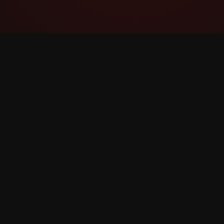
YouTube Super Thanks Counter
Sledite in analizirajte Super zahvalo s
podrobno statistiko in vpogledi.
©
2026
YouTube Super zahvalo Counter. Vse pravice