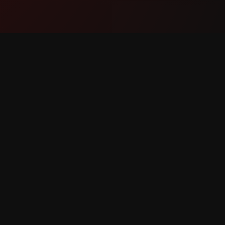
Proizvod
Podpor
Funkcije
Kontakti
Kako deluje
Prijavit
Prenesi
Zahteva 
 pridržane.