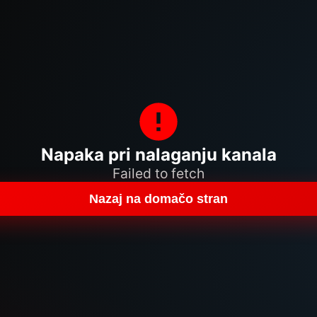
Napaka pri nalaganju kanala
Failed to fetch
Nazaj na domačo stran