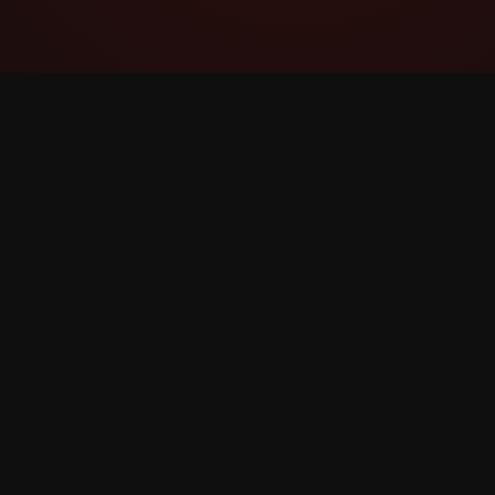
YouTube Super Thanks Counter
ਵਿਸਤ੍ਰਿਤ ਅੰਕੜਿਆਂ ਅਤੇ ਸੂਝਾਂ ਦੇ ਨਾਲ Super Thanks
ਨੂੰ ਟ੍ਰੈਕ ਅਤੇ ਵਿਸ਼ਲੇਸ਼ਣ ਕਰੋ।
©
2026
YouTube Super Thanks ਕਾਊਂਟਰ। ਸਾਰੇ ਅਧਿਕਾਰ ਰਾ