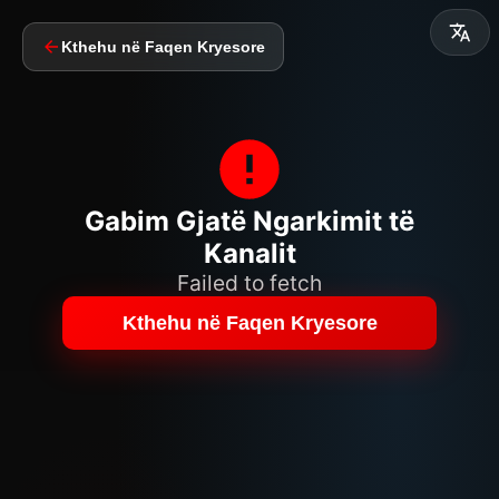
Kthehu në Faqen Kryesore
Gabim Gjatë Ngarkimit të
Kanalit
Failed to fetch
Kthehu në Faqen Kryesore