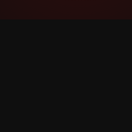
YouTube Super Thanks Counter
Izsekojiet un analizējiet Liels paldies ar
detalizētu statistiku un ieskatu.
©
2026
YouTube Liels paldies Counter. Visas tiesīb