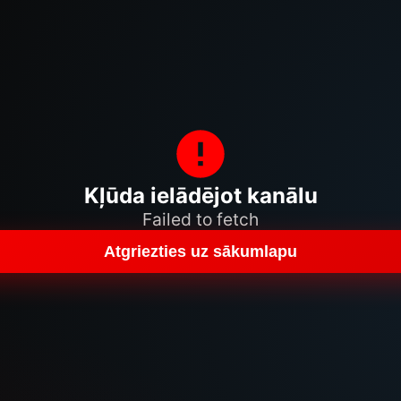
Kļūda ielādējot kanālu
Failed to fetch
Atgriezties uz sākumlapu