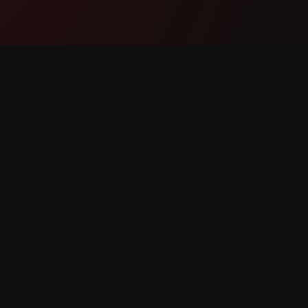
Produkts
Atbalst
Funkcijas
Saziniet
Kā tas darbojas
Ziņot pa
Lejupielādēt
Funkcija
as aizsargātas.