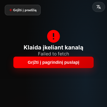
Grįžti į pradžią
Klaida įkeliant kanalą
Failed to fetch
Grįžti į pagrindinį puslapį