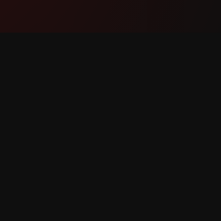
Mahsulot
Qo'llab
Xususiyatlar
Biz bilan
Qanday ishlaydi
Xatolikni
Yuklab olish
Xususiya
 huquqlar himoyalangan.