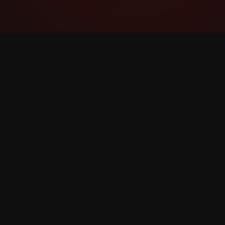
YouTube Super Thanks Counter
Batafsil statistika va tahlillar bilan Super
rahmat ni kuzatish va tahlil qilish.
©
2026
YouTube Super rahmat Hisoblagich. Barcha