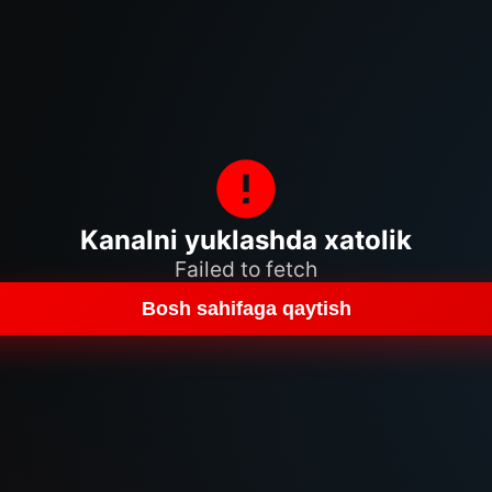
Kanalni yuklashda xatolik
Failed to fetch
Bosh sahifaga qaytish