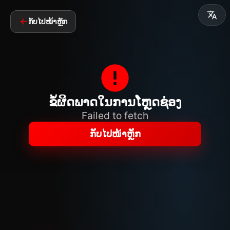
ກັບໄປໜ້າຫຼັກ
ຂໍ້ຜິດພາດໃນການໂຫຼດຊ່ອງ
Failed to fetch
ກັບໄປໜ້າຫຼັກ