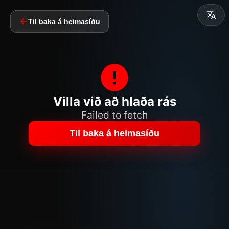
Til baka á heimasíðu
Villa við að hlaða rás
Failed to fetch
Til baka á heimasíðu